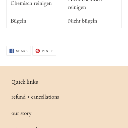
Chemisch reinigen
reinigen
Bügeln
Nicht bügeln
SHARE
PIN
SHARE
PIN IT
ON
ON
FACEBOOK
PINTEREST
Quick links
refund + cancellations
our story