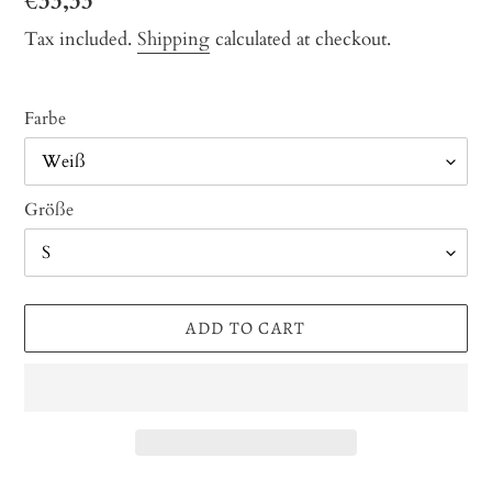
Regular
€33,33
price
Tax included.
Shipping
calculated at checkout.
Farbe
Größe
ADD TO CART
Adding