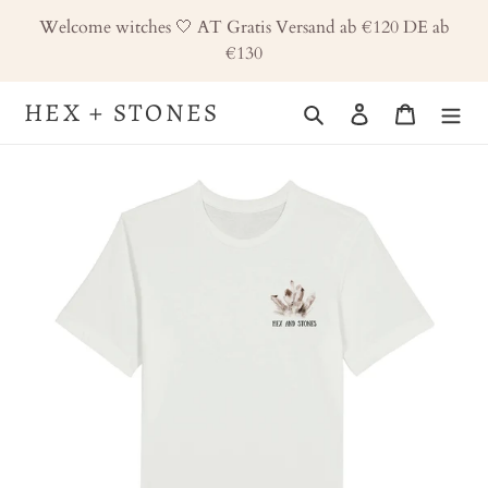
Skip
Welcome witches 🤍 AT Gratis Versand ab €120 DE ab
to
€130
content
HEX + STONES
Search
Log in
Cart