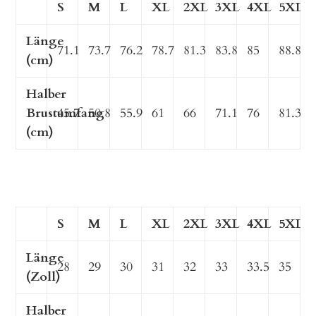
S
M
L
XL
2XL
3XL
4XL
5XL
Länge
71.1
73.7
76.2
78.7
81.3
83.8
85
88.8
(cm)
Halber
Brustumfang
45.7
50.8
55.9
61
66
71.1
76
81.3
(cm)
S
M
L
XL
2XL
3XL
4XL
5XL
Länge
28
29
30
31
32
33
33.5
35
(Zoll)
Halber