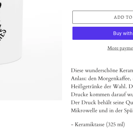
ADD TO
More paymen
Adding
product
Diese wunderschöne Keramik
to
Anlass: den Morgenkaffee, 
your
Heißgetränke der Wahl. Di
cart
Drucke kommen darauf wun
Der Druck behält seine Qua
Mikrowelle und in der Spü
- Keramiktasse (325 ml)