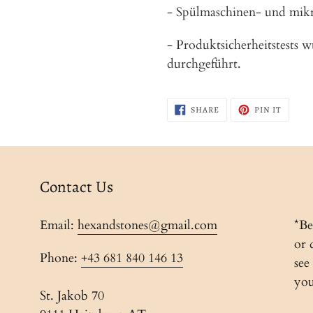
- Spülmaschinen- und mikr
- Produktsicherheitstests
durchgeführt.
SHARE
PIN
SHARE
PIN IT
ON
ON
FACEBOOK
PINTER
Contact Us
Email:
hexandstones@gmail.com
*Be
or 
Phone:
+43 681 840 146 13
see
you
St. Jakob 70