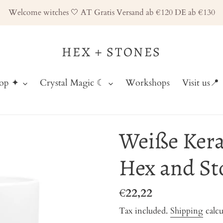
Welcome witches 🤍 AT Gratis Versand ab €120 DE ab €130
HEX + STONES
hop ✦
Crystal Magic ☾
Workshops
Visit us📍
Weiße Kera
Hex and St
Regular
€22,22
price
Tax included.
Shipping
calcu