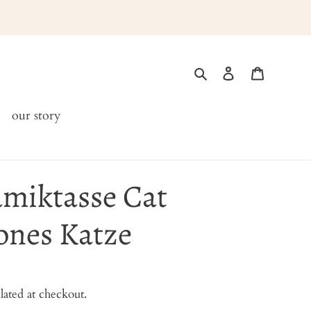
Search
Log in
Cart
our story
miktasse Cat
ones Katze
lated at checkout.