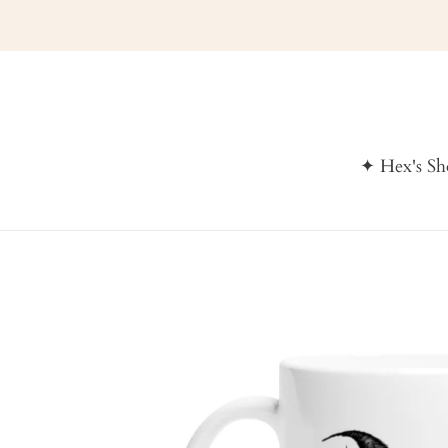
Skip
to
content
✦ Hex's S