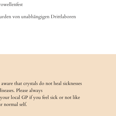
owellenfest
 wurden von unabhängigen Drittlaboren
EST
 aware that crystals do not heal sicknesses
diseases. Please always
 your local GP if you feel sick or not like
r normal self.